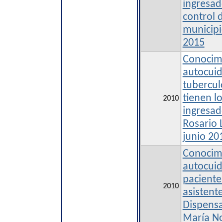
ingresad
control d
municipi
2015
Conocimi
autocuid
tubercul
tienen l
2010
ingresad
Rosario 
junio 20
Conocimi
autocuid
pacientes
2010
asistent
Dispensa
María No