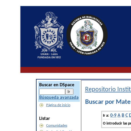
Buscar en DSpace
Repositorio Inst
Búsqueda avanzada
Buscar por Mat
Página de inicio
0-9
A
B
C
Ir a:
Listar
O introducir las p
Comunidades