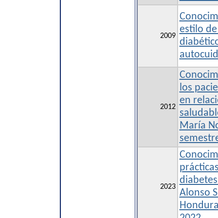
Conocimi
estilo d
2009
diabétic
autocui
Conocimi
los pacie
en relaci
2012
saludable
María No
semestr
Conocimi
práctica
diabetes 
2023
Alonso S
Honduras