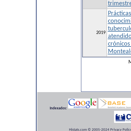
trimestr
Práctica
conocimi
tubercul
2019
atendid
crónicos
Monteale
M
Indexados:
Histats.com © 2005-2024 Privacy Policy