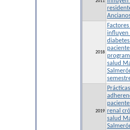
influyen
2011
resident
Ancianos
Factores
influyen
diabetes 
paciente
2018
programa
salud Ma
Salmerón
semestr
Práctica
adherenc
paciente
renal cr
2019
salud Ma
Salmerón