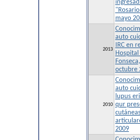
ingresad
"Rosario
mayo 20
Conocimi
auto cui
IRC en r
2013
Hospital
Fonseca,
octubre
Conocimi
auto cui
lupus er
qur pres
2010
cutáneas
articular
2009
Conocimi