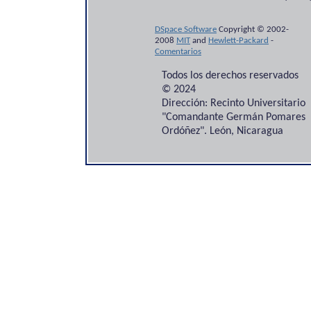
DSpace Software
Copyright © 2002-
2008
MIT
and
Hewlett-Packard
-
Comentarios
Todos los derechos reservados
© 2024
Dirección: Recinto Universitario
"Comandante Germán Pomares
Ordóñez". León, Nicaragua