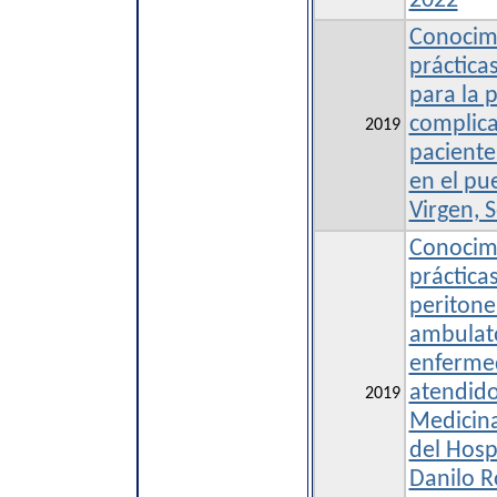
2022
Conocimi
práctica
para la 
complica
2019
paciente
en el pu
Virgen, 
Conocimi
prácticas
peritone
ambulato
enfermed
atendido
2019
Medicina
del Hosp
Danilo R