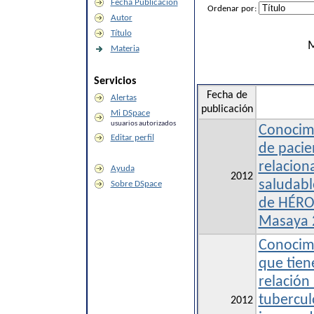
Fecha Publicación
Ordenar por:
Autor
Título
M
Materia
Servicios
Fecha de
Alertas
publicación
Mi DSpace
usuarios autorizados
Conocim
Editar perfil
de pacie
relaciona
Ayuda
2012
saludable
Sobre DSpace
de HÉRO
Masaya 
Conocim
que tien
relación 
tubercul
2012