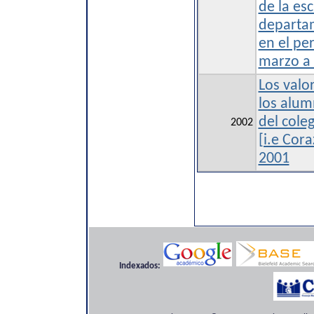
de la es
departa
en el pe
marzo a 
Los valo
los alum
del cole
2002
[i.e Cor
2001
Indexados: