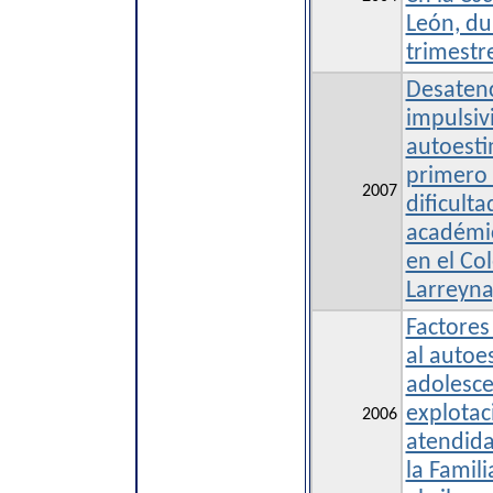
León, du
trimestr
Desatenc
impulsiv
autoesti
primero 
2007
dificult
académi
en el Co
Larreyna
Factores
al autoe
adolesce
explotac
2006
atendida
la Famili