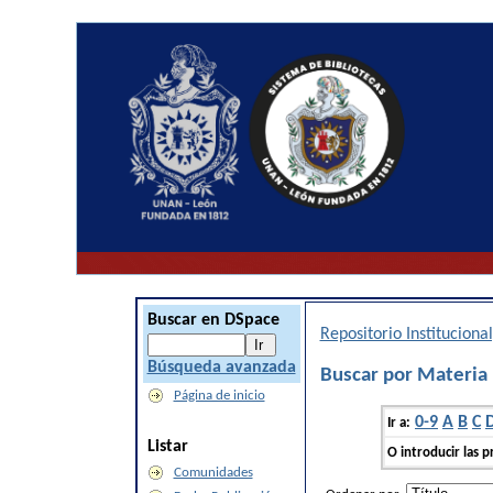
Buscar en DSpace
Repositorio Institucion
Búsqueda avanzada
Buscar por Materi
Página de inicio
0-9
A
B
C
Ir a:
Listar
O introducir las p
Comunidades