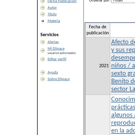
Ordenar por:
Fecha Publicación
Autor
Título
Materia
Fecha de
publicación
Servicios
Afecto d
Alertas
Mi DSpace
y sus re
usuarios autorizados
desempeñ
Editar perfil
niños / 
2021
Ayuda
sexto gr
Sobre DSpace
Benito d
sector L
Conocimi
práctica
algunos 
reproduc
en la ad