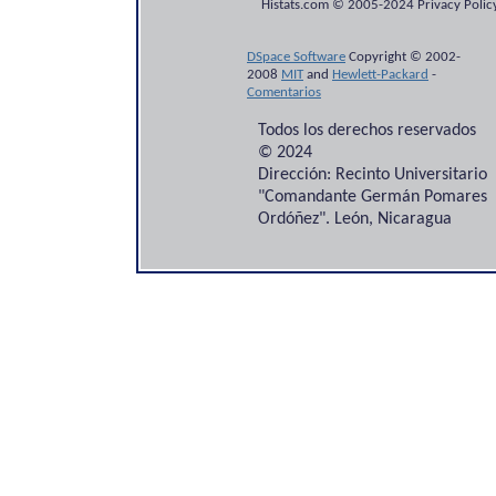
Histats.com © 2005-2024 Privacy Policy
DSpace Software
Copyright © 2002-
2008
MIT
and
Hewlett-Packard
-
Comentarios
Todos los derechos reservados
© 2024
Dirección: Recinto Universitario
"Comandante Germán Pomares
Ordóñez". León, Nicaragua