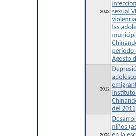
infeccio
sexual V
2003
violencia
las adol
municipi
Chinande
periodo 
Agosto d
Depresió
adolesce
emigrant
2012
Instituto
Chinande
del 2011
Desarrol
niños (a
en la esc
2004