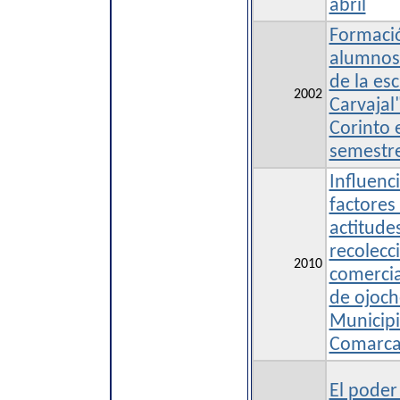
abril
Formació
alumnos 
de la es
2002
Carvajal
Corinto 
semestre
Influenc
factores 
actitude
recolecc
2010
comercia
de ojoch
Municipi
Comarca
El poder