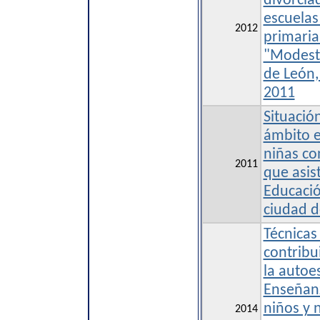
divorcia
escuelas
2012
primaria
"Modest
de León,
2011
Situación
ámbito e
niñas co
2011
que asis
Educació
ciudad d
Técnicas
contribu
la autoe
Enseñanz
niños y 
2014