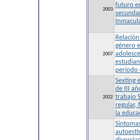
futuro e
2003
secundar
Inmacul
Relación
género e
adolesce
2007
estudia
periodo
Sexting e
de III añ
trabajo 
2022
regular, 
la educ
Sintomas
autoesti