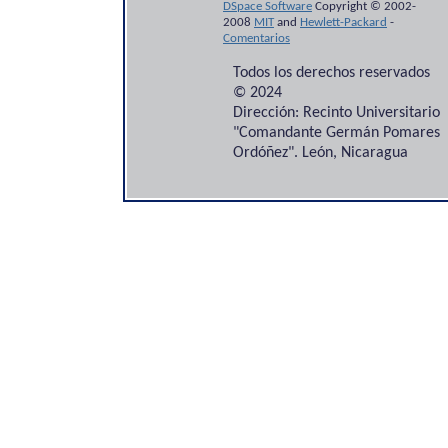
DSpace Software
Copyright © 2002-
2008
MIT
and
Hewlett-Packard
-
Comentarios
Todos los derechos reservados
© 2024
Dirección: Recinto Universitario
"Comandante Germán Pomares
Ordóñez". León, Nicaragua