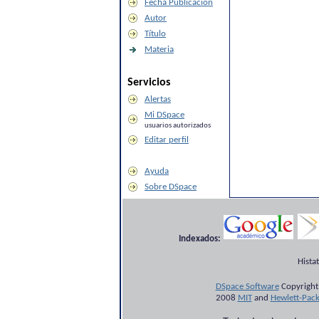
Fecha Publicación
Autor
Título
Materia
Servicios
Alertas
Mi DSpace
usuarios autorizados
Editar perfil
Ayuda
Sobre DSpace
Indexados:
Hista
DSpace Software
Copyright
2008
MIT
and
Hewlett-Pac