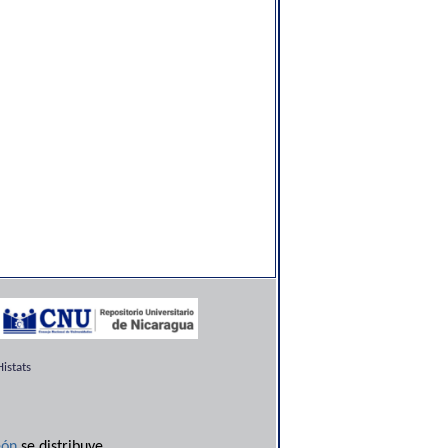
istats
ón
se distribuye