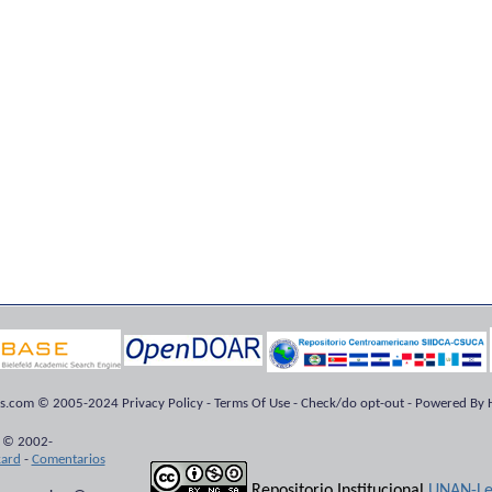
ts.com © 2005-2024 Privacy Policy - Terms Of Use - Check/do opt-out - Powered By H
 © 2002-
kard
-
Comentarios
Repositorio Institucional
UNAN-Le