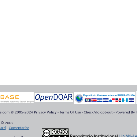
ts.com © 2005-2024 Privacy Policy - Terms Of Use - Check/do opt-out - Powered By H
 © 2002-
kard
-
Comentarios
Repositorio Institucional
UNAN-Le