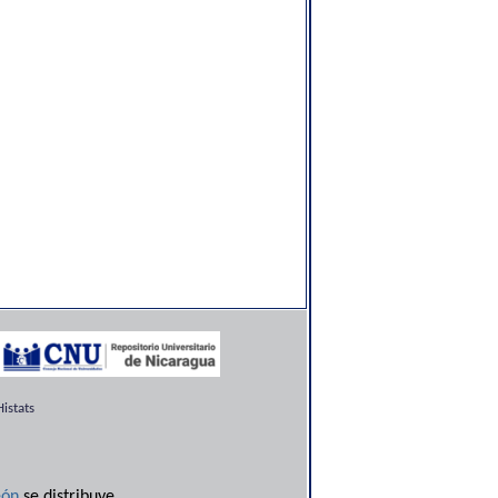
istats
ón
se distribuye