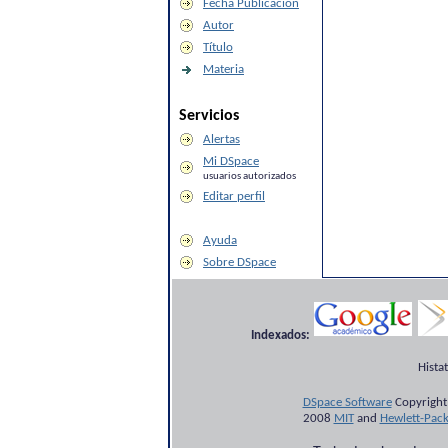
Fecha Publicación
Autor
Título
Materia
Servicios
Alertas
Mi DSpace
usuarios autorizados
Editar perfil
Ayuda
Sobre DSpace
Indexados:
Hista
DSpace Software
Copyright
2008
MIT
and
Hewlett-Pac