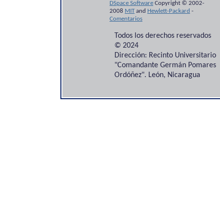
DSpace Software
Copyright © 2002-
2008
MIT
and
Hewlett-Packard
-
Comentarios
Todos los derechos reservados
© 2024
Dirección: Recinto Universitario
"Comandante Germán Pomares
Ordóñez". León, Nicaragua