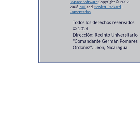
DSpace Software
Copyright © 2002-
2008
MIT
and
Hewlett-Packard
-
Comentarios
Todos los derechos reservados
© 2024
Dirección: Recinto Universitario
"Comandante Germán Pomares
Ordóñez". León, Nicaragua