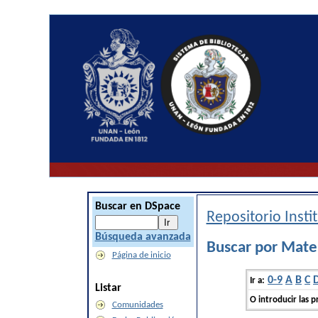
Buscar en DSpace
Repositorio Inst
Búsqueda avanzada
Buscar por Mat
Página de inicio
0-9
A
B
C
Ir a:
Listar
O introducir las p
Comunidades