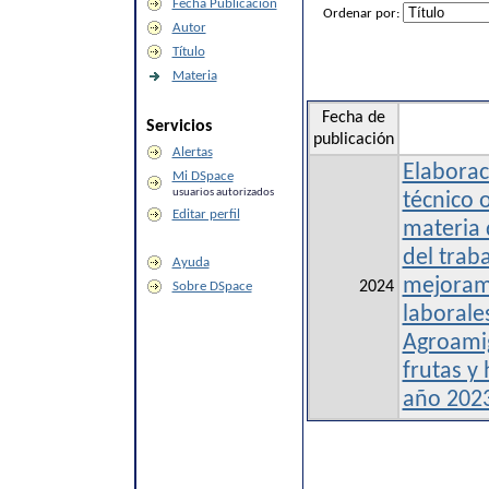
Fecha Publicación
Ordenar por:
Autor
Título
Materia
Fecha de
Servicios
publicación
Alertas
Elaborac
Mi DSpace
usuarios autorizados
técnico 
Editar perfil
materia 
del traba
Ayuda
mejoram
2024
Sobre DSpace
laborale
Agroami
frutas y 
año 202