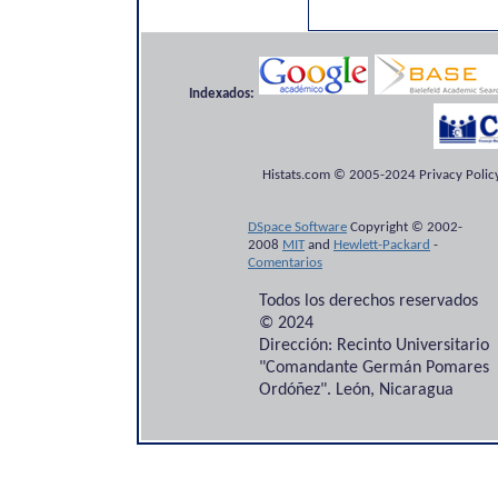
Indexados:
Histats.com © 2005-2024 Privacy Policy
DSpace Software
Copyright © 2002-
2008
MIT
and
Hewlett-Packard
-
Comentarios
Todos los derechos reservados
© 2024
Dirección: Recinto Universitario
"Comandante Germán Pomares
Ordóñez". León, Nicaragua