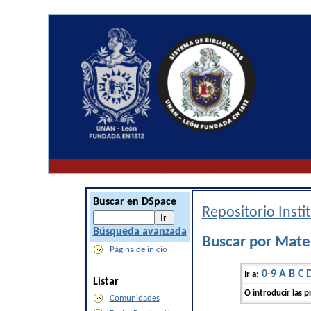
Buscar en DSpace
Repositorio Inst
Búsqueda avanzada
Buscar por Mat
Página de inicio
0-9
A
B
C
Ir a:
Listar
O introducir las p
Comunidades