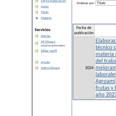
Fecha Publicación
Ordenar por:
Autor
Título
Materia
Fecha de
Servicios
publicación
Alertas
Elaborac
Mi DSpace
usuarios autorizados
técnico 
Editar perfil
materia 
del traba
Ayuda
mejoram
2024
Sobre DSpace
laborale
Agroami
frutas y 
año 202