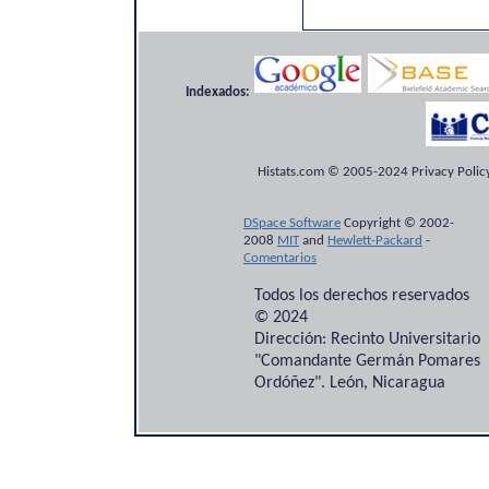
Indexados:
Histats.com © 2005-2024 Privacy Policy
DSpace Software
Copyright © 2002-
2008
MIT
and
Hewlett-Packard
-
Comentarios
Todos los derechos reservados
© 2024
Dirección: Recinto Universitario
"Comandante Germán Pomares
Ordóñez". León, Nicaragua