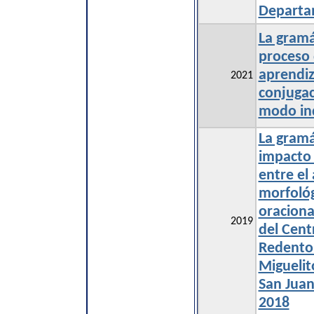
Departa
La gramá
proceso
aprendiz
2021
conjugac
modo ind
La gramá
impacto 
entre el 
morfológ
oraciona
2019
del Cent
Redentor
Miguelit
San Juan
2018