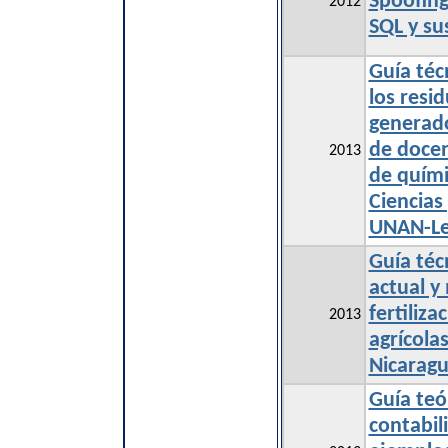
Spoofing
2012
SQL y su
Guía téc
los resi
generado
de doce
2013
de quími
Ciencias
UNAN-L
Guía téc
actual y
fertiliza
2013
agrícola
Nicarag
Guía teó
contabil