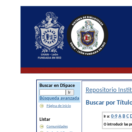
Buscar en DSpace
Repositorio Inst
Búsqueda avanzada
Buscar por Títul
Página de inicio
0-9
A
B
C
Ir a:
Listar
O introducir las p
Comunidades