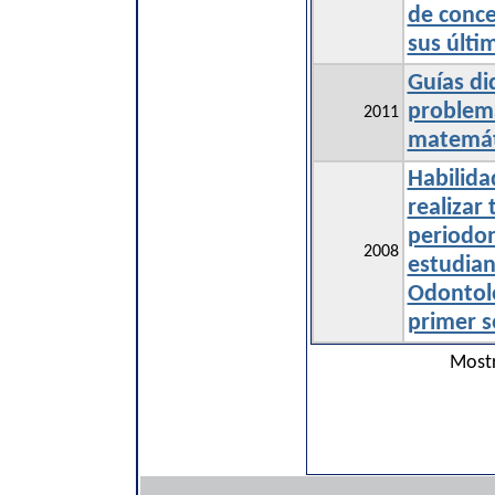
de conce
sus últi
Guías di
problema
2011
matemát
Habilida
realizar
periodon
2008
estudian
Odontol
primer 
Mostr