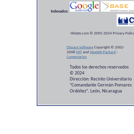
Indexados:
Histats.com © 2005-2024 Privacy Policy
DSpace Software
Copyright © 2002-
2008
MIT
and
Hewlett-Packard
-
Comentarios
Todos los derechos reservados
© 2024
Dirección: Recinto Universitario
"Comandante Germán Pomares
Ordóñez". León, Nicaragua