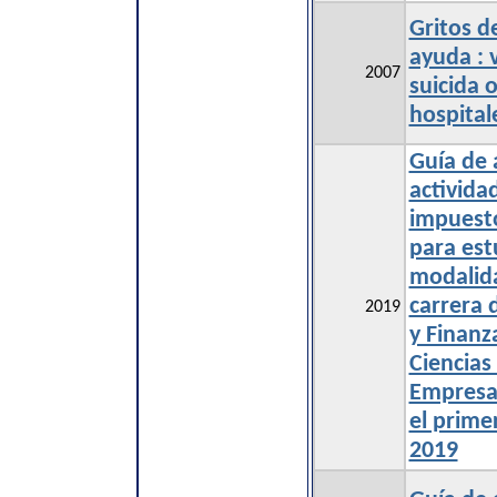
Gritos 
ayuda : 
2007
suicida 
hospital
Guía de 
activida
impuesto
para est
modalida
carrera 
2019
y Finanz
Ciencias
Empresa
el prime
2019