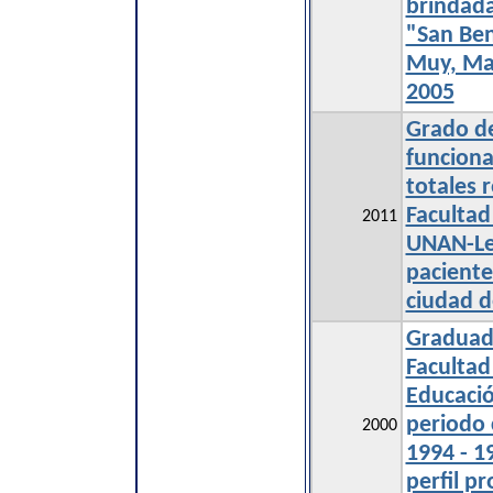
brindada
"San Be
Muy, Mat
2005
Grado de
funciona
totales r
Facultad
2011
UNAN-Leó
paciente
ciudad d
Graduado
Facultad
Educaci
periodo
2000
1994 - 1
perfil pr