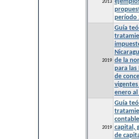
ejemplos
2013
propuest
período
Guía teó
tratamie
impuesto
Nicaragu
de la no
2019
para las
de conce
vigentes 
enero al
Guía teór
tratamie
contable
capital,
2019
de capit