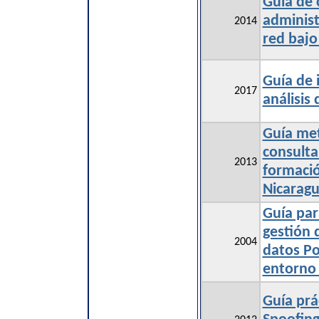
Guía de 
administ
2014
red baj
Guía de 
2017
análisis 
Guía met
consulta
2013
formació
Nicarag
Guía par
gestión 
2004
datos Po
entorno 
Guía prá