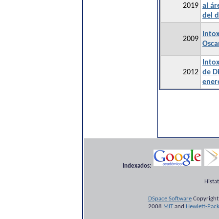
2019
al á
del 
Intox
2009
Osca
Into
2012
de D
ener
Indexados:
Hista
DSpace Software
Copyright
2008
MIT
and
Hewlett-Pac