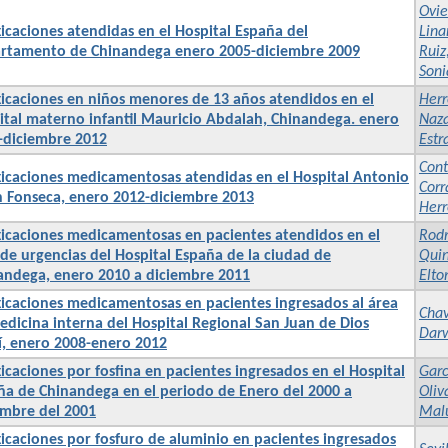
Ovie
xicaciones atendidas en el Hospital España del
Lina
rtamento de Chinandega enero 2005-diciembre 2009
Ruiz
Soni
xicaciones en niños menores de 13 años atendidos en el
Herr
ital materno infantil Mauricio Abdalah, Chinandega. enero
Naza
-diciembre 2012
Estr
Cont
xicaciones medicamentosas atendidas en el Hospital Antonio
Corr
n Fonseca, enero 2012-diciembre 2013
Herr
xicaciones medicamentosas en pacientes atendidos en el
Rodr
 de urgencias del Hospital España de la ciudad de
Quin
andega, enero 2010 a diciembre 2011
Elto
xicaciones medicamentosas en pacientes ingresados al área
Chav
edicina interna del Hospital Regional San Juan de Dios
Darw
lí, enero 2008-enero 2012
icaciones por fosfina en pacientes ingresados en el Hospital
Garc
ña de Chinandega en el periodo de Enero del 2000 a
Oliv
embre del 2001
Mal
xicaciones por fosfuro de aluminio en pacientes ingresados