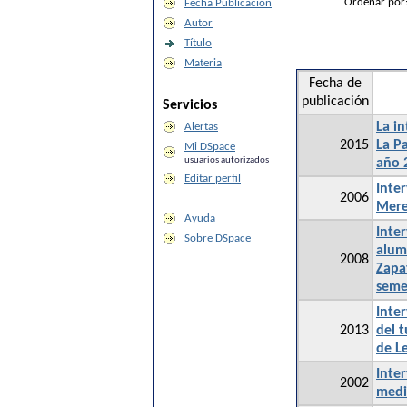
Ordenar por
Fecha Publicación
Autor
Título
Materia
Fecha de
publicación
Servicios
La in
Alertas
2015
La P
Mi DSpace
usuarios autorizados
año 
Editar perfil
Inter
2006
Mere
Ayuda
Inte
Sobre DSpace
alum
2008
Zapa
seme
Inte
2013
del 
de L
Inte
2002
medi