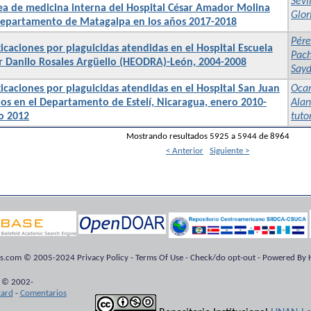
Sevi
rea de medicina interna del Hospital César Amador Molina
Glor
departamento de Matagalpa en los años 2017-2018
Pére
icaciones por plaguicidas atendidas en el Hospital Escuela
Pach
r Danilo Rosales Argüello (HEODRA)-León, 2004-2008
Sayd
xicaciones por plaguicidas atendidas en el Hospital San Juan
Oca
ios en el Departamento de Estelí, Nicaragua, enero 2010-
Alan
o 2012
tuto
Mostrando resultados 5925 a 5944 de 8964
< Anterior
Siguiente >
ts.com © 2005-2024 Privacy Policy - Terms Of Use - Check/do opt-out - Powered By H
 © 2002-
kard
-
Comentarios