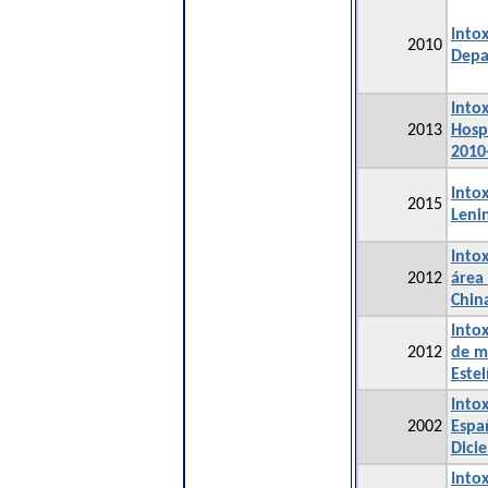
Into
2010
Depa
Into
2013
Hosp
2010
Into
2015
Leni
Into
2012
área
Chin
Into
2012
de m
Este
Intox
2002
Espa
Dici
Into