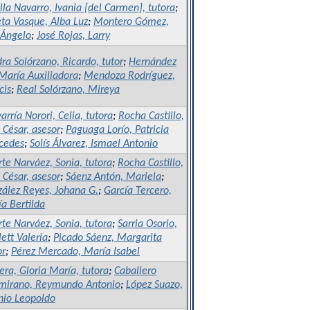
lla Navarro, Ivania [del Carmen], tutora
;
eta Vasque, Alba Luz
;
Montero Gómez,
 Ángelo
;
José Rojas, Larry
ra Solórzano, Ricardo, tutor
;
Hernández
María Auxiliadora
;
Mendoza Rodríguez,
cis
;
Real Solórzano, Mireya
arría Norori, Celia, tutora
;
Rocha Castillo,
o César, asesor
;
Paguaga Lorío, Patricia
cedes
;
Solís Álvarez, Ismael Antonio
rte Narváez, Sonia, tutora
;
Rocha Castillo,
o César, asesor
;
Sáenz Antón, Mariela
;
ález Reyes, Johana G.
;
García Tercero,
a Bertilda
rte Narváez, Sonia, tutora
;
Sarria Osorio,
lett Valeria
;
Picado Sáenz, Margarita
or
;
Pérez Mercado, María Isabel
era, Gloria María, tutora
;
Caballero
mirano, Reymundo Antonio
;
López Suazo,
nio Leopoldo