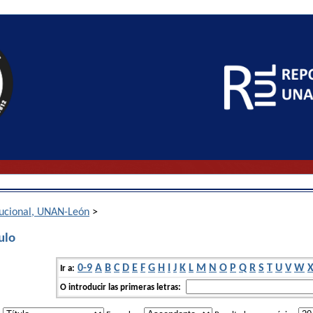
itucional, UNAN-León
>
ulo
0-9
A
B
C
D
E
F
G
H
I
J
K
L
M
N
O
P
Q
R
S
T
U
V
W
Ir a:
O introducir las primeras letras: