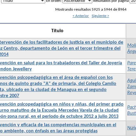
:
En orden:
Resultados por página
Mostrando resultados 5925 a 5944 de 8964
< Anterior
Siguiente >
Título
tervención de los facilitadores de justicia en el municipio de
Moli
az Centro, departamento de León en el tercer trimestre del
Ánge
2014
vención en salud para los trabajadores del Taller de Joyería
Pare
ndon Jewellery
Tere
rvención psicopedagógica en el área de español con los
Agui
nos de quinto grado "A" de primaria, del Colegio Camilo
Zam
ta, ubicado en la ciudad de Managua en el segundo
Reye
stre 2007
rvención psicopedagógica en niños y niñas, del primer grado
Pach
turno matutino de la Escuela Mercedes Varela de la ciudad
Bust
eón-zona rural, en el periodo de octubre 2012 a julio 2013
rvención y eficacia de las competencias municipales en el
Núñe
o ambiente, con énfasis en las áreas protegidas