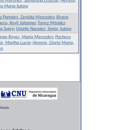
lla Martínez, Samantha Lissette
;
Herrera,
ia María tutora
z Parrales, Zenilda Mercedes
;
Rivera
eco, Keyli Johanna
;
Torrez Méndez,
a Sujey
;
Uriarte Narváez, Sonia, tutora
mpo Reyes, María Mercedes
;
Pacheco
íz, Martha Lucía
;
Herrera, Gloria María,
ra
istats