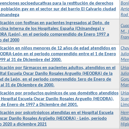
rvenciones socioeducativas para la restitución de derechos
Boni
 población gay en el sector sur del barrio El Calvario ciudad
Arri
hinandega
Rod
icación con fosfinas en pacientes ingresados al Dpto. de
Cuad
cina Interna de los Hospitales: España (Chinandega) y
M., 
RA (León), en el período comprendido de Enero 1997 a
Fran
o del 2000
xicación en niños menores de 12 años de edad atendidos en
Chav
EODRA-León en el periodo comprendido entre el 1 de Enero
Juli
999 al 31 de Diciembre del 2000.
Mer
xicación por fármacos en pacientes adultos, atendidos en el
Uria
ital Escuela Oscar Danilo Rosales Arguello (HEODRA) de la
Juli
ad de León, en el periodo comprendido 1ero de Enero de
Gonz
 al 31 de Diciembre de 2000.
Marí
xicación por productos químicos de uso doméstico atendidos
Uria
l Hospital Escuela Oscar Danilo Rosales Arguello (HEODRA),
Scar
 de Enero de 1997 a Diciembre del 2001.
Lim
icación por psicotrópicos atendidas en el Hospital Escuela
Herr
Oscar Danilo Rosales Argüello (HEODRA) - León, período
Alta
o 2020 a diciembre 2021
Higi