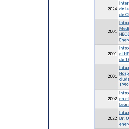
Inte
2024
de la
de C
Intox
Medi
2001
HEOD
Ener
Into
2001
el H
de 1
Into
Hosp
2001
ciud
1999
Into
2002
en e
León
Intox
2022
Dr. 
ener