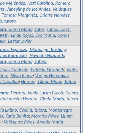
do Meléndez, Ivett Carolina
;
Romero
rte, Juneyling de los Andes
;
Velásques
, Tomasa Margarita
;
Uriarte Narváez,
a, tutora
era, Gloria María, tutor
;
Larios, Daysi
reth
;
Lindo Rojas, Eva María
;
Norori
ada, Lester Javier
reras Espinoza, Mariangel Roshely
;
ales Bermúdez, Nuvileth Nazareth
;
era, Gloria María, tutora
íguez Calderón, Patricia Elizabeth
;
Viales
tero, Silvia Elena
;
Vargas Hernández,
n Oswaldo
;
Herrera, Gloria María, tutora
arría Herrera, Vania Lucía
;
Escoto Calero,
in Ernesto
;
Herrera, Gloria María, tutora
ía Latino, Cecilia, tutora
;
Montenegro
as, Karla Benita
;
Morales Pérez, Liliam
ú
;
Velásquez Pérez, Arveda María