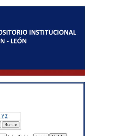
X
Y
Z