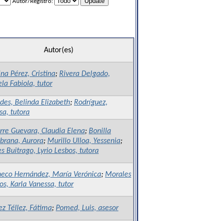
Autor/Registro:
Autor(es)
na Pérez, Cristina
;
Rivera Delgado,
la Fabiola, tutor
des, Belinda Elizabeth
;
Rodríguez,
sa, tutora
rre Guevara, Claudia Elena
;
Bonilla
brana, Aurora
;
Murillo Ulloa, Yessenia
;
s Buitrago, Lyrio Lesbos, tutora
eco Hernández, María Verónica
;
Morales
os, Karla Vanessa, tutor
z Téllez, Fátima
;
Pomed, Luis, asesor