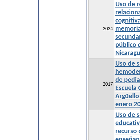
Uso de r
relacion
cognitiv
memoria
2024
secundar
público 
Nicaragu
Uso de s
hemoderi
de pedia
2017
Escuela 
Argüello
enero 2
Uso de s
educati
recurso 
enseñanz