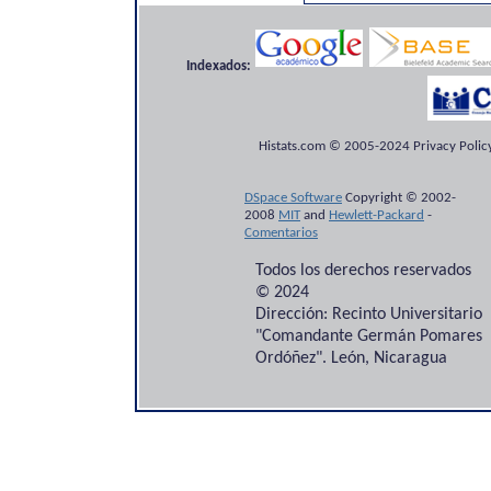
Indexados:
Histats.com © 2005-2024 Privacy Policy
DSpace Software
Copyright © 2002-
2008
MIT
and
Hewlett-Packard
-
Comentarios
Todos los derechos reservados
© 2024
Dirección: Recinto Universitario
"Comandante Germán Pomares
Ordóñez". León, Nicaragua