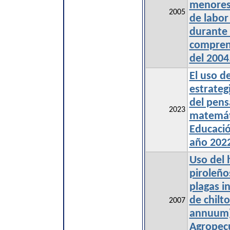
menores 
2005
de labor
durante 
compren
del 2004
El uso d
estrateg
del pens
2023
matemát
Educació
año 202
Uso del 
piroleño
plagas in
de chilt
2007
annuum
Agropec