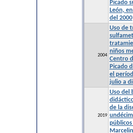
Picado s
León, en
del 2000
Uso de 
sulfamet
tratami
niños me
2004
Centro d
Picado d
el perí
julio a 
Uso del 
didáctic
de la dis
undécimo
2019
público
Marcelin