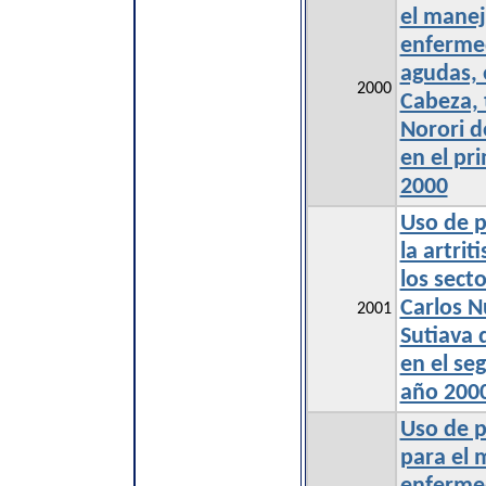
el manej
enfermed
agudas, 
2000
Cabeza, 
Norori d
en el pr
2000
Uso de p
la artrit
los sect
Carlos N
2001
Sutiava 
en el se
año 200
Uso de p
para el 