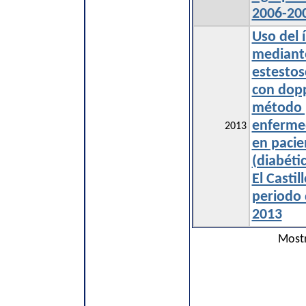
2006-20
Uso del 
mediante
estesto
con dopp
método p
enfermed
2013
en pacie
(diabéti
El Castil
periodo 
2013
Mostr