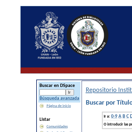
Buscar en DSpace
Repositorio Inst
Búsqueda avanzada
Buscar por Títul
Página de inicio
0-9
A
B
C
Ir a:
Listar
O introducir las p
Comunidades