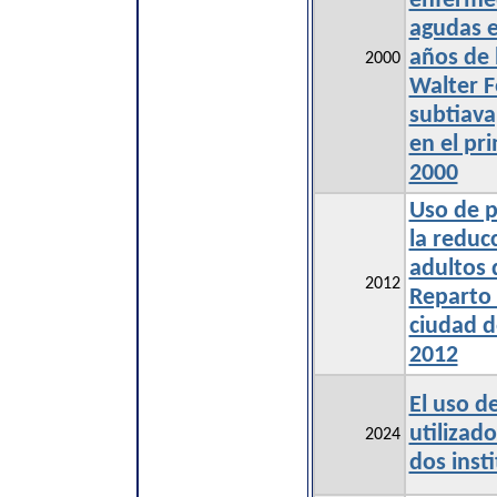
enfermed
agudas e
años de 
2000
Walter Fe
subtiava
en el pr
2000
Uso de p
la reduc
adultos 
2012
Reparto 
ciudad d
2012
El uso d
utilizad
2024
dos inst