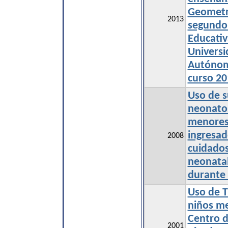
Geometrí
2013
segundo
Educativ
Universi
Autónom
curso 20
Uso de s
neonato
menores
ingresad
2008
cuidados
neonata
durante 
Uso de 
niños me
Centro d
2001