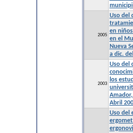
municip
Uso del 
tratami
en niños
2005
en el Mu
Nueva Se
a dic. de
Uso del 
conocimi
los estu
2003
universi
Amador,
Abril 20
Uso del 
ergometr
ergonovi