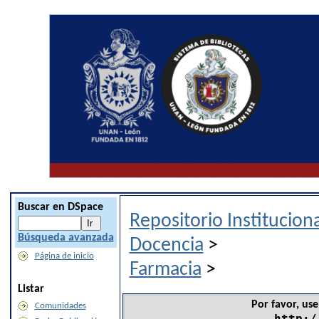
Buscar en DSpace
Repositorio Institucio
Búsqueda avanzada
Docencia
>
Página de inicio
Farmacia
>
Listar
Por favor, use
Comunidades
http:/