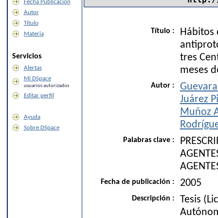
Fecha Publicación
Autor
Título
Título :
Hábitos 
Materia
antiprot
Servicios
tres Cen
Alertas
meses d
Mi DSpace
Autor :
Guevara
usuarios autorizados
Editar perfil
Juárez P
Muñoz An
Ayuda
Rodrígue
Sobre DSpace
Palabras clave :
PRESCR
AGENTES
AGENTE
Fecha de publicación :
2005
Descripción :
Tesis (L
Autónom