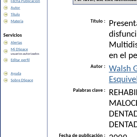
Fecha Publicación
Autor
Título
Título :
Materia
Present
disfunci
Servicios
Alertas
Multidi
Mi DSpace
en el p
usuarios autorizados
Editar perfil
Autor :
Walsh G
Ayuda
Esquive
Sobre DSpace
Palabras clave :
REHABI
MALOC
DENTAD
DENTA
Fecha de publicación :