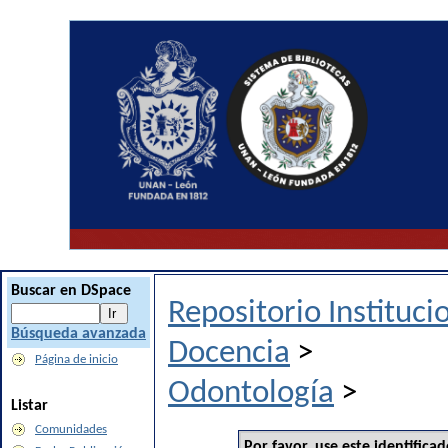
Buscar en DSpace
Repositorio Instituc
Búsqueda avanzada
Docencia
>
Página de inicio
Odontología
>
Listar
Comunidades
Por favor, use este identificad