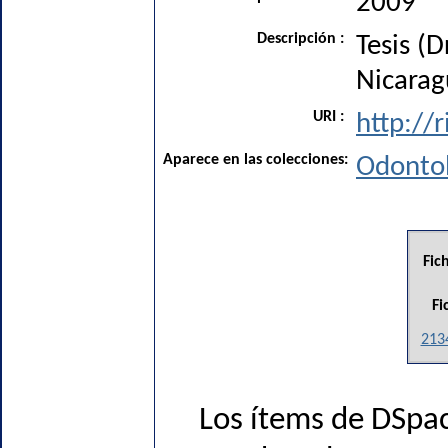
2009
Descripción :
Tesis (
Nicarag
URI :
http://
Aparece en las colecciones:
Odonto
Fic
Fi
213
Los ítems de DSpac