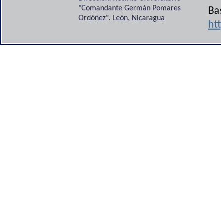
"Comandante Germán Pomares
Ba
Ordóñez". León, Nicaragua
ht