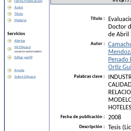
Fecha Publicación
Autor
Título
Título :
Evaluaci
Materia
Doctor d
Servicios
de Abril
Alertas
Autor :
Camacho
Mi DSpace
Mendoza
usuarios autorizados
Editar perfil
Penado R
Ortiz Gu
Ayuda
Palabras clave :
INDUSTR
Sobre DSpace
CALIDAD
RELACIO
MODELO
HOTELES
Fecha de publicación :
2008
Descripción :
Tesis (L