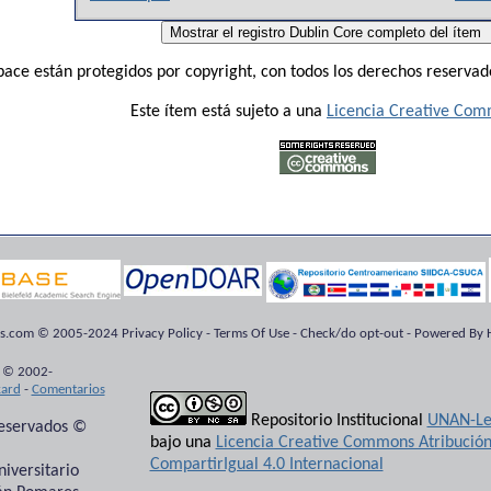
ace están protegidos por copyright, con todos los derechos reservado
Este ítem está sujeto a una
Licencia Creative Co
ts.com © 2005-2024 Privacy Policy - Terms Of Use - Check/do opt-out - Powered By H
 © 2002-
kard
-
Comentarios
Repositorio Institucional
UNAN-Le
reservados ©
bajo una
Licencia Creative Commons Atribució
CompartirIgual 4.0 Internacional
niversitario