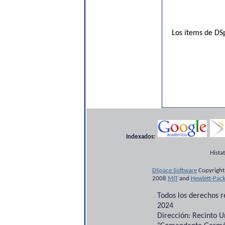
Los ítems de DSp
Indexados:
Hista
DSpace Software
Copyright
2008
MIT
and
Hewlett-Pac
Todos los derechos 
2024
Dirección: Recinto U