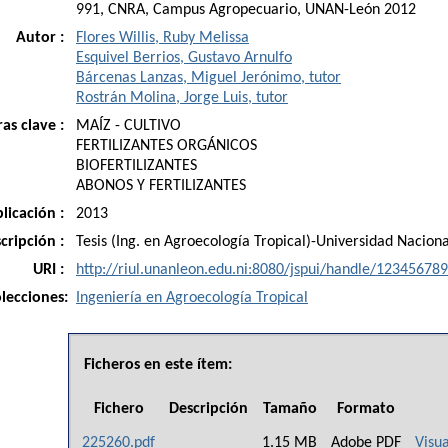
991, CNRA, Campus Agropecuario, UNAN-León 2012
Autor :
Flores Willis, Ruby Melissa
Esquivel Berrios, Gustavo Arnulfo
Bárcenas Lanzas, Miguel Jerónimo, tutor
Rostrán Molina, Jorge Luis, tutor
as clave :
MAÍZ - CULTIVO
FERTILIZANTES ORGÁNICOS
BIOFERTILIZANTES
ABONOS Y FERTILIZANTES
licación :
2013
cripción :
Tesis (Ing. en Agroecología Tropical)-Universidad Nacio
URI :
http://riul.unanleon.edu.ni:8080/jspui/handle/12345678
lecciones:
Ingeniería en Agroecología Tropical
Ficheros en este ítem:
Fichero
Descripción
Tamaño
Formato
225260.pdf
1.15 MB
Adobe PDF
Visua