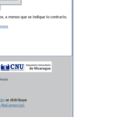
s, a menos que se indique lo contrario.
mmons
istats
ón
se distribuye
n-NoComercial-