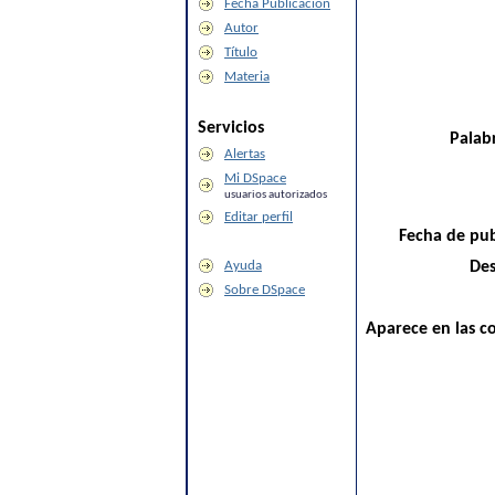
Fecha Publicación
Autor
Título
Materia
Servicios
Palabr
Alertas
Mi DSpace
usuarios autorizados
Editar perfil
Fecha de pub
Ayuda
Des
Sobre DSpace
Aparece en las co