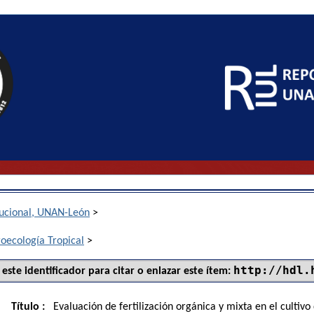
itucional, UNAN-León
>
roecología Tropical
>
http://hdl.
 este identificador para citar o enlazar este ítem:
Título :
Evaluación de fertilización orgánica y mixta en el cultiv