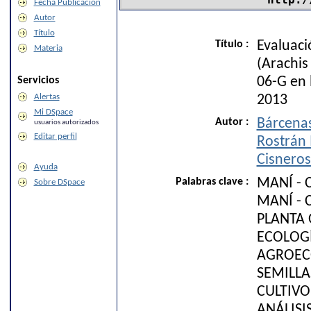
Fecha Publicación
Autor
Título
Título :
Evaluaci
Materia
(Arachis
Servicios
06-G en 
Alertas
2013
Mi DSpace
Autor :
Bárcenas
usuarios autorizados
Editar perfil
Rostrán 
Cisneros
Ayuda
Palabras clave :
MANÍ - 
Sobre DSpace
MANÍ - 
PLANTA
ECOLOG
AGROEC
SEMILLA
CULTIVO
ANÁLISI