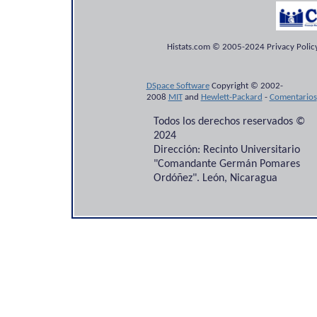
Histats.com © 2005-2024 Privacy Policy
DSpace Software
Copyright © 2002-
2008
MIT
and
Hewlett-Packard
-
Comentarios
Todos los derechos reservados ©
2024
Dirección: Recinto Universitario
"Comandante Germán Pomares
Ordóñez". León, Nicaragua