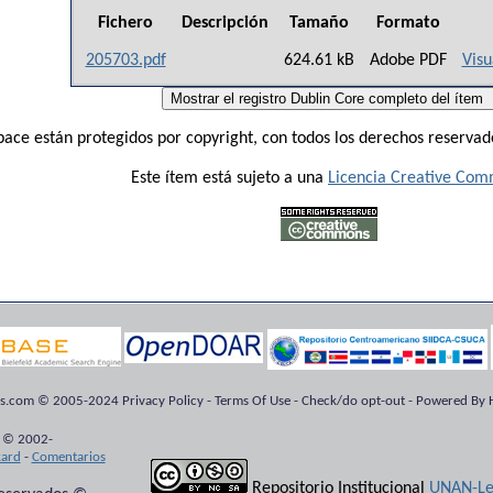
Fichero
Descripción
Tamaño
Formato
205703.pdf
624.61 kB
Adobe PDF
Visu
ace están protegidos por copyright, con todos los derechos reservado
Este ítem está sujeto a una
Licencia Creative Co
ts.com © 2005-2024 Privacy Policy - Terms Of Use - Check/do opt-out - Powered By H
 © 2002-
kard
-
Comentarios
Repositorio Institucional
UNAN-Le