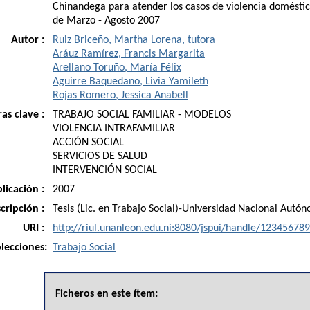
Chinandega para atender los casos de violencia doméstic
de Marzo - Agosto 2007
Autor :
Ruiz Briceño, Martha Lorena, tutora
Aráuz Ramírez, Francis Margarita
Arellano Toruño, María Félix
Aguirre Baquedano, Livia Yamileth
Rojas Romero, Jessica Anabell
as clave :
TRABAJO SOCIAL FAMILIAR - MODELOS
VIOLENCIA INTRAFAMILIAR
ACCIÓN SOCIAL
SERVICIOS DE SALUD
INTERVENCIÓN SOCIAL
licación :
2007
cripción :
Tesis (Lic. en Trabajo Social)-Universidad Nacional Aut
URI :
http://riul.unanleon.edu.ni:8080/jspui/handle/12345678
lecciones:
Trabajo Social
Ficheros en este ítem: