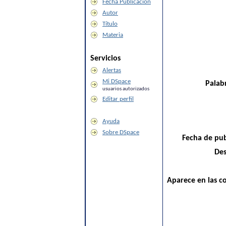
Fecha Publicación
Autor
Título
Materia
Servicios
Alertas
Mi DSpace
Palabr
usuarios autorizados
Editar perfil
Ayuda
Sobre DSpace
Fecha de pub
Des
Aparece en las co