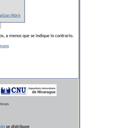
alizar/Abrir
s, a menos que se indique lo contrario.
mmons
istats
ón
se distribuye