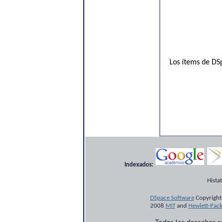
Los ítems de DSp
Indexados:
Hista
DSpace Software
Copyright
2008
MIT
and
Hewlett-Pac