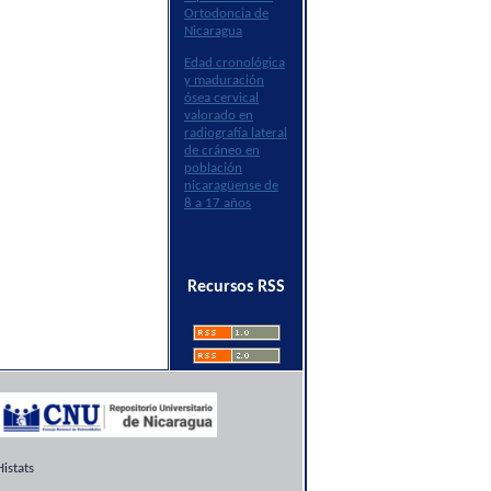
Ortodoncia de
Nicaragua
Edad cronológica
y maduración
ósea cervical
valorado en
radiografía lateral
de cráneo en
población
nicaragüense de
8 a 17 años
Recursos RSS
istats