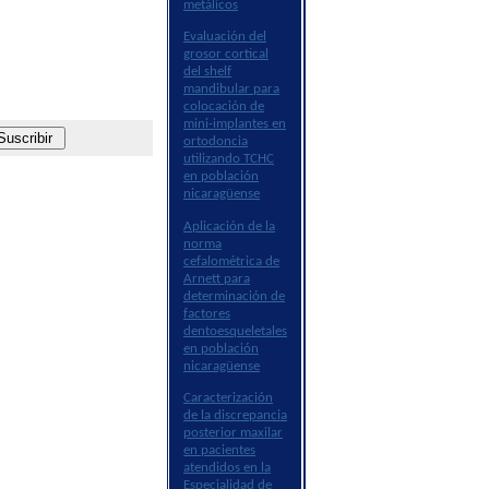
metálicos
Evaluación del
grosor cortical
del shelf
mandibular para
colocación de
mini-implantes en
ortodoncia
utilizando TCHC
en población
nicaragüense
Aplicación de la
norma
cefalométrica de
Arnett para
determinación de
factores
dentoesqueletales
en población
nicaragüense
Caracterización
de la discrepancia
posterior maxilar
en pacientes
atendidos en la
Especialidad de