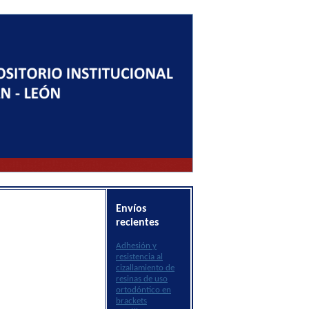
Envíos
recientes
Adhesión y
resistencia al
cizallamiento de
resinas de uso
ortodóntico en
brackets