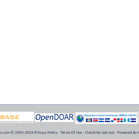
ts.com © 2005-2024 Privacy Policy - Terms Of Use - Check/do opt-out - Powered By H