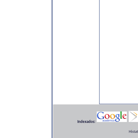
Indexados:
Hista