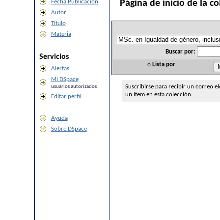
Fecha Publicación
Página de inicio de la co
Autor
Título
Materia
Buscar por:
Servicios
o
Lista por
Alertas
Mi DSpace
Suscribirse para recibir un correo e
usuarios autorizados
un ítem en esta colección.
Editar perfil
Ayuda
Sobre DSpace