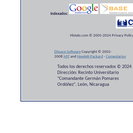
Indexados:
Histats.com © 2005-2024 Privacy Policy
DSpace Software
Copyright © 2002-
2008
MIT
and
Hewlett-Packard
-
Comentarios
Todos los derechos reservados © 2024
Dirección: Recinto Universitario
"Comandante Germán Pomares
Ordóñez". León, Nicaragua